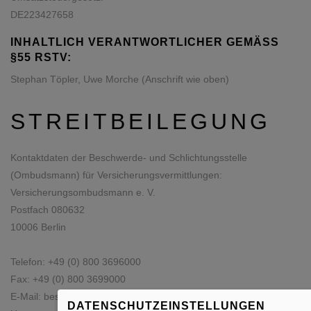
DE223427658
INHALTLICH VERANTWORTLICHER GEMÄSS §
55 RSTV:
Stephan Töpler, Uwe Morche (Anschrift wie oben)
STREITBEILEGUNG
Kontaktdaten der Beschwerde- und Schlichtungsstelle
(Ombudsmann) für Versicherungsvermittlungen:
Versicherungsombudsmann e. V.
Postfach 080632
10006 Berlin
Telefon: +49 (0) 800 3696000
Fax: +49 (0) 800 3699000
E-Mail:
beschwerde@versicherungsombudsmann.de
DATENSCHUTZEINSTELLUNGEN