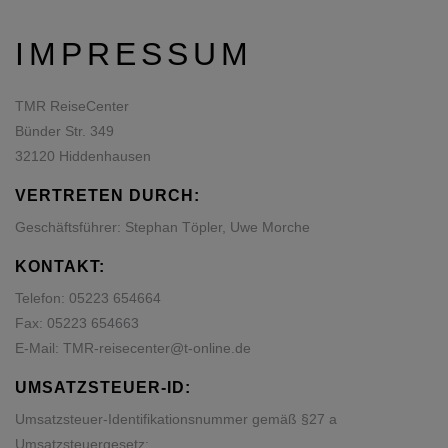
IMPRESSUM
TMR ReiseCenter
Bünder Str. 349
32120 Hiddenhausen
VERTRETEN DURCH:
Geschäftsführer: Stephan Töpler, Uwe Morche
KONTAKT:
Telefon:
05223 654664
Fax: 05223 654663
E-Mail:
TMR-reisecenter@t-online.de
UMSATZSTEUER-ID:
Umsatzsteuer-Identifikationsnummer gemäß §27 a
Umsatzsteuergesetz: