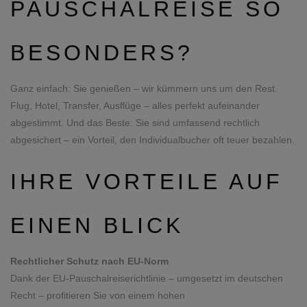
PAUSCHALREISE SO
BESONDERS?
Ganz einfach: Sie genießen – wir kümmern uns um den Rest.
Flug, Hotel, Transfer, Ausflüge – alles perfekt aufeinander
abgestimmt. Und das Beste: Sie sind umfassend rechtlich
abgesichert – ein Vorteil, den Individualbucher oft teuer bezahlen.
IHRE VORTEILE AUF
EINEN BLICK
Rechtlicher Schutz nach EU-Norm
Dank der EU-Pauschalreiserichtlinie – umgesetzt im deutschen
Recht – profitieren Sie von einem hohen