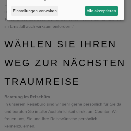
​​​​​​​Lassen Sie sich im Reisebüro beraten. Nur so genießen Sie die
Einstellungen verwalten
Alle akzeptieren
umfassenden Rechte, die das Bundesministerium der Justiz in
seiner Broschüre betont: „Nur wer seine Rechte kennt, kann sie
im Ernstfall auch wirksam einfordern.“
WÄHLEN SIE IHREN
WEG ZUR NÄCHSTEN
TRAUMREISE
Beratung im Reisebüro​​​​​​​
In unserem Reisebüro sind wir sehr gerne persönlich für Sie da
und beraten Sie in aller Ausführlichkeit direkt am Counter. Wir
freuen uns, Sie und Ihre Reisewünsche persönlich
kennenzulernen.